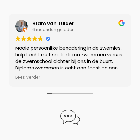
Bram van Tulder
6 maanden geleden
Mooie persoonlijke benadering in de zwemles,
T
helpt echt met sneller leren zwemmen versus
f
de zwemschool dichter bij ons in de buurt.
d
Diplomazwemmen is echt een feest en een
g
bijzondere ervaring voor zowel ouders als kind!
a
Lees verder
L
a
W