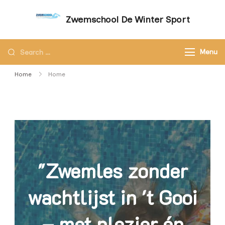
Zwemschool De Winter Sport
Sneller leren zwemmen met persoonlijke
aandacht – Zwemschool De Winter Sport
Menu
Home
Home
"Zwemles zonder
wachtlijst in 't Gooi
– met plezier én