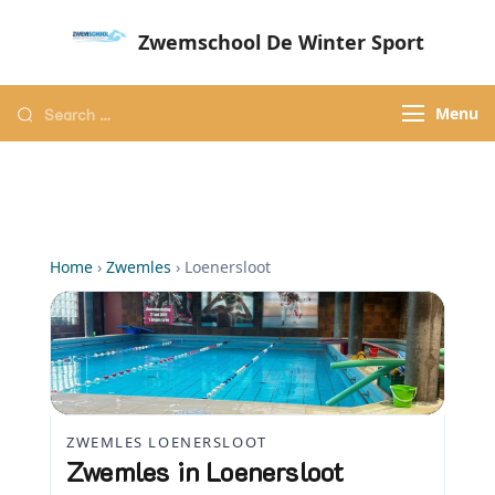
Zwemschool De Winter Sport
Sneller leren zwemmen met persoonlijke
aandacht – Zwemschool De Winter Sport
Menu
Home
›
Zwemles
›
Loenersloot
ZWEMLES LOENERSLOOT
Zwemles in Loenersloot