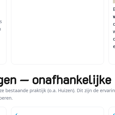
B
s
n
e
en — onafhankelijke 
ze bestaande praktijk (o.a. Huizen). Dit zijn de ervar
peren.