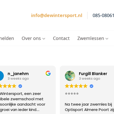
info@dewintersport.nl
085-0806
cht – Zwemschool De Winter Sport
melden
Over ons
Contact
Zwemlessen
Furgill Blanker
Iliana Docheva
3 weeks ago
1 month ago
⭐⭐⭐
I absolutely recommend!
Best teachers in the area
twee jaar zwemles bij
isport Almere Poort zijn