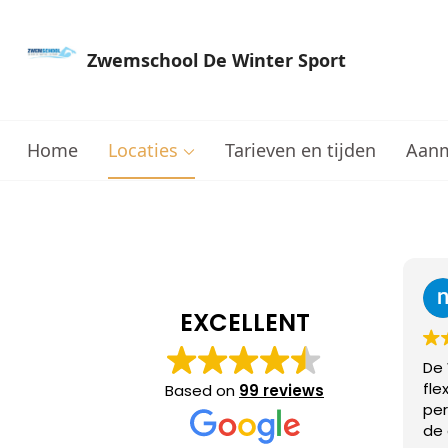
Zwemschool De Winter Sport
Sneller leren zwemmen met persoonlijke aanda
Home
Locaties
Tarieven en tijden
Aan
n_janehm
3 weeks ago
EXCELLENT
De Wintersport, een zeer
⭐⭐
flexibele zwemschool met
Based on
99 reviews
persoonlijke aandacht voor
Na 
de groei van ieder kind.
Opt