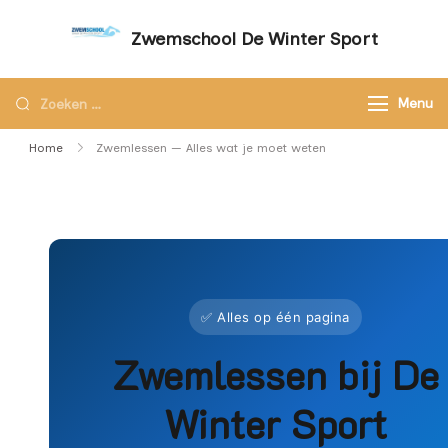
Zwemschool De Winter Sport
Sneller leren zwemmen met persoonlijke
aandacht – Zwemschool De Winter Sport
Menu
Home
Zwemlessen — Alles wat je moet weten
✅ Alles op één pagina
Zwemlessen bij De
Winter Sport