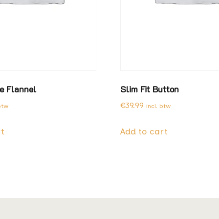
e Flannel
Slim Fit Button
€
39.99
 btw
incl. btw
rt
Add to cart