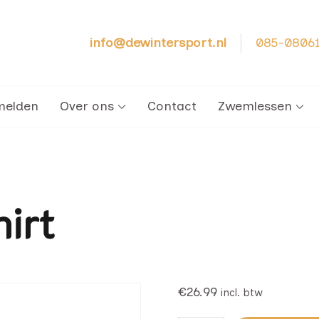
info@dewintersport.nl
085-0806
cht – Zwemschool De Winter Sport
melden
Over ons
Contact
Zwemlessen
irt
€
26.99
incl. btw