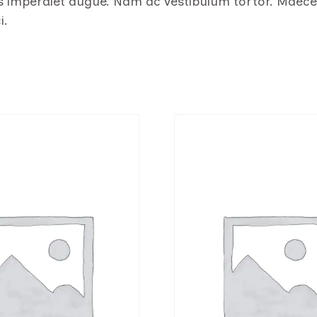
llis imperdiet augue. Nam ac vestibulum tortor. Maecen
i.