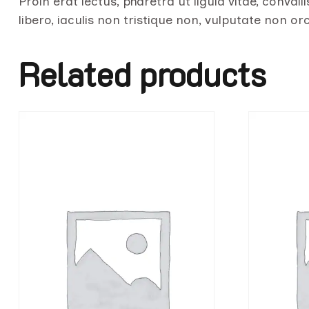
Proin erat lectus, pharetra ut ligula vitae, conva
libero, iaculis non tristique non, vulputate non orc
Related products