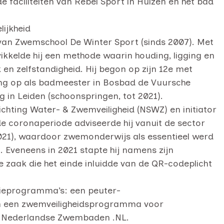
faciliteiten van Rebel Sport in Huizen en het bad
lijkheid
 van Zwemschool De Winter Sport (sinds 2007). Met
kkelde hij een methode waarin houding, ligging en
n zelfstandigheid. Hij begon op zijn 12e met
ng op als badmeester in Bosbad de Vuursche
g in Leiden (schoonspringen, tot 2021).
ichting Water- & Zwemveiligheid (NSWZ) en initiator
e coronaperiode adviseerde hij vanuit de sector
2021), waardoor zwemonderwijs als essentieel werd
veneens in 2021 stapte hij namens zijn
zaak die het einde inluidde van de QR-codeplicht
tieprogramma’s: een peuter-
n een zwemveiligheidsprogramma voor
via Nederlandse Zwembaden .NL.