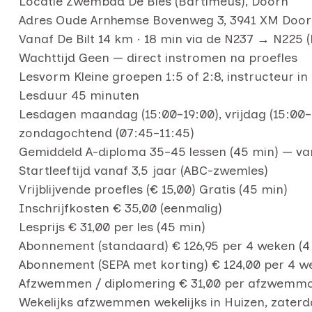
Locatie Zwembad De Bies (Bartiméus), Doorn
Adres Oude Arnhemse Bovenweg 3, 3941 XM Doo
Vanaf De Bilt 14 km · 18 min via de N237 → N225
Wachttijd Geen — direct instromen na proefles
Lesvorm Kleine groepen 1:5 of 2:8, instructeur in
Lesduur 45 minuten
Lesdagen maandag (15:00–19:00), vrijdag (15:00–
zondagochtend (07:45–11:45)
Gemiddeld A-diploma 35–45 lessen (45 min) — var
Startleeftijd vanaf 3,5 jaar (ABC-zwemles)
Vrijblijvende proefles (€ 15,00) Gratis (45 min)
Inschrijfkosten € 35,00 (eenmalig)
Lesprijs € 31,00 per les (45 min)
Abonnement (standaard) € 126,95 per 4 weken (4 
Abonnement (SEPA met korting) € 124,00 per 4 we
Afzwemmen / diplomering € 31,00 per afzwem
Wekelijks afzwemmen wekelijks in Huizen, zaterd