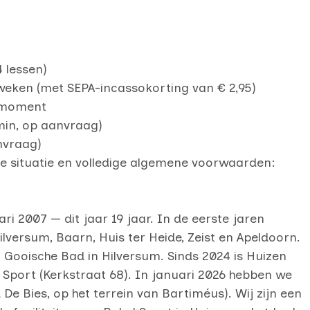
 lessen)
weken (met SEPA-incassokorting van € 2,95)
emmoment
 min, op aanvraag)
anvraag)
ele situatie en volledige algemene voorwaarden:
i 2007 — dit jaar 19 jaar. In de eerste jaren
ilversum, Baarn, Huis ter Heide, Zeist en Apeldoorn.
t Gooische Bad in Hilversum. Sinds 2024 is Huizen
el Sport (Kerkstraat 68). In januari 2026 hebben we
 Bies, op het terrein van Bartiméus). Wij zijn een