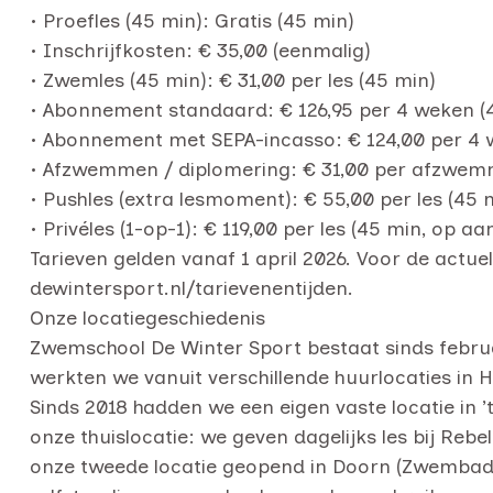
• Proefles (45 min): Gratis (45 min)
• Inschrijfkosten: € 35,00 (eenmalig)
• Zwemles (45 min): € 31,00 per les (45 min)
• Abonnement standaard: € 126,95 per 4 weken (4
• Abonnement met SEPA-incasso: € 124,00 per 4 
• Afzwemmen / diplomering: € 31,00 per afzw
• Pushles (extra lesmoment): € 55,00 per les (45
• Privéles (1-op-1): € 119,00 per les (45 min, op a
Tarieven gelden vanaf 1 april 2026. Voor de actu
dewintersport.nl/tarievenentijden.
Onze locatiegeschiedenis
Zwemschool De Winter Sport bestaat sinds februar
werkten we vanuit verschillende huurlocaties in H
Sinds 2018 hadden we een eigen vaste locatie in ’
onze thuislocatie: we geven dagelijks les bij Reb
onze tweede locatie geopend in Doorn (Zwembad De