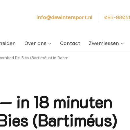
info@dewintersport.nl
085-0806
cht – Zwemschool De Winter Sport
melden
Over ons
Contact
Zwemlessen
wembad De Bies (Bartiméus) in Doorn
— in 18 minuten
Bies (Bartiméus)