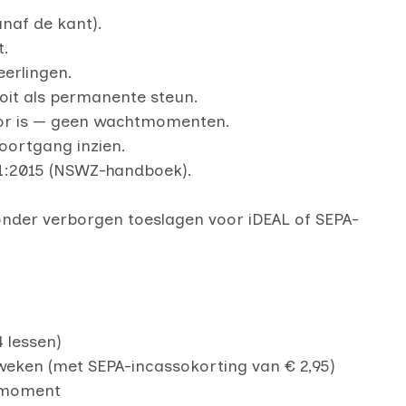
anaf de kant).
t.
eerlingen.
nooit als permanente steun.
oor is — geen wachtmomenten.
oortgang inzien.
01:2015 (NSWZ-handboek).
onder verborgen toeslagen voor iDEAL of SEPA-
 lessen)
weken (met SEPA-incassokorting van € 2,95)
emmoment