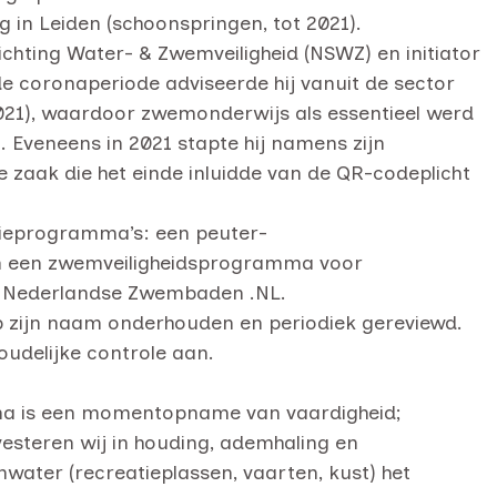
g in Leiden (schoonspringen, tot 2021).
ichting Water- & Zwemveiligheid (NSWZ) en initiator
e coronaperiode adviseerde hij vanuit de sector
2021), waardoor zwemonderwijs als essentieel werd
veneens in 2021 stapte hij namens zijn
zaak die het einde inluidde van de QR-codeplicht
tieprogramma’s: een peuter-
n een zwemveiligheidsprogramma voor
via Nederlandse Zwembaden .NL.
p zijn naam onderhouden en periodiek gereviewd.
udelijke controle aan.
loma is een momentopname van vaardigheid;
vesteren wij in houding, ademhaling en
water (recreatieplassen, vaarten, kust) het