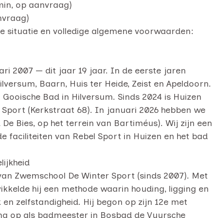
 min, op aanvraag)
anvraag)
ele situatie en volledige algemene voorwaarden:
i 2007 — dit jaar 19 jaar. In de eerste jaren
ilversum, Baarn, Huis ter Heide, Zeist en Apeldoorn.
t Gooische Bad in Hilversum. Sinds 2024 is Huizen
el Sport (Kerkstraat 68). In januari 2026 hebben we
 Bies, op het terrein van Bartiméus). Wij zijn een
faciliteiten van Rebel Sport in Huizen en het bad
lijkheid
 van Zwemschool De Winter Sport (sinds 2007). Met
kkelde hij een methode waarin houding, ligging en
n zelfstandigheid. Hij begon op zijn 12e met
ng op als badmeester in Bosbad de Vuursche