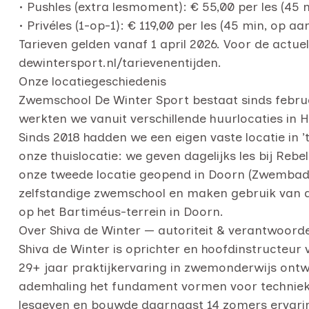
• Pushles (extra lesmoment): € 55,00 per les (45
• Privéles (1-op-1): € 119,00 per les (45 min, op a
Tarieven gelden vanaf 1 april 2026. Voor de actu
dewintersport.nl/tarievenentijden.
Onze locatiegeschiedenis
Zwemschool De Winter Sport bestaat sinds februar
werkten we vanuit verschillende huurlocaties in H
Sinds 2018 hadden we een eigen vaste locatie in ’
onze thuislocatie: we geven dagelijks les bij Reb
onze tweede locatie geopend in Doorn (Zwembad De
zelfstandige zwemschool en maken gebruik van de 
op het Bartiméus-terrein in Doorn.
Over Shiva de Winter — autoriteit & verantwoorde
Shiva de Winter is oprichter en hoofdinstructeur
29+ jaar praktijkervaring in zwemonderwijs ontwi
ademhaling het fundament vormen voor techniek e
lesgeven en bouwde daarnaast 14 zomers ervari