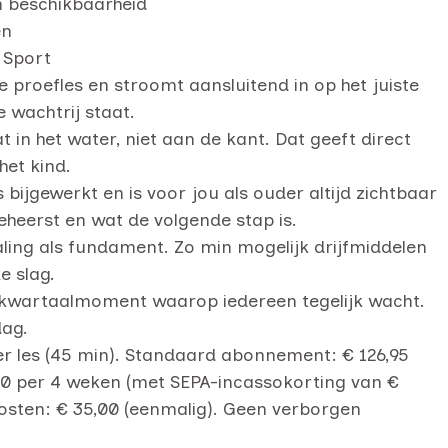
n beschikbaarheid
en
 Sport
de proefles en stroomt aansluitend in op het juiste
 wachtrij staat.
t in het water, niet aan de kant. Dat geeft direct
het kind.
bijgewerkt en is voor jou als ouder altijd zichtbaar
eheerst en wat de volgende stap is.
ing als fundament. Zo min mogelijk drijfmiddelen
e slag.
kwartaalmoment waarop iedereen tegelijk wacht.
dag.
per les (45 min). Standaard abonnement: € 126,95
,00 per 4 weken (met SEPA-incassokorting van €
fkosten: € 35,00 (eenmalig). Geen verborgen