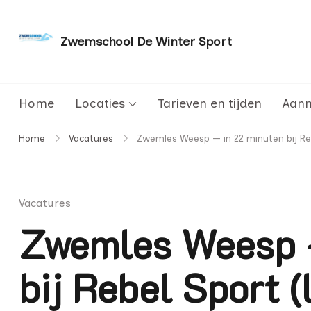
Zwemschool De Winter Sport
Sneller leren zwemmen met persoonlijke aanda
Home
Locaties
Tarieven en tijden
Aan
Home
Vacatures
Zwemles Weesp — in 22 minuten bij Reb
Vacatures
Zwemles Weesp 
bij Rebel Sport (