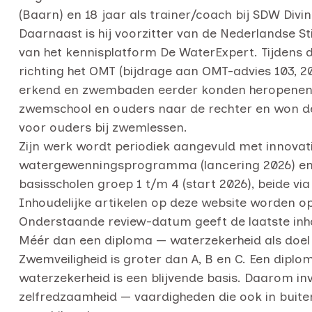
(Baarn) en 18 jaar als trainer/coach bij SDW Divin
Daarnaast is hij voorzitter van de Nederlandse St
van het kennisplatform De WaterExpert. Tijdens d
richting het OMT (bijdrage aan OMT-advies 103, 
erkend en zwembaden eerder konden heropenen. E
zwemschool en ouders naar de rechter en won de 
voor ouders bij zwemlessen.
Zijn werk wordt periodiek aangevuld met innova
watergewenningsprogramma (lancering 2026) e
basisscholen groep 1 t/m 4 (start 2026), beide 
Inhoudelijke artikelen op deze website worden o
Onderstaande review-datum geeft de laatste inho
Méér dan een diploma — waterzekerheid als doel
Zwemveiligheid is groter dan A, B en C. Een dip
waterzekerheid is een blijvende basis. Daarom in
zelfredzaamheid — vaardigheden die ook in buiten