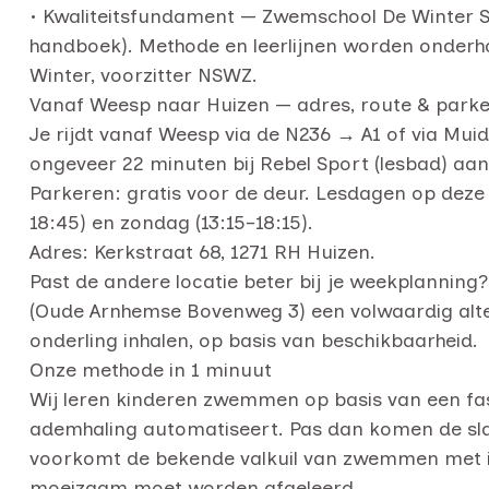
• Kwaliteitsfundament — Zwemschool De Winter 
handboek). Methode en leerlijnen worden onderh
Winter, voorzitter NSWZ.
Vanaf Weesp naar Huizen — adres, route & park
Je rijdt vanaf Weesp via de N236 → A1 of via Mu
ongeveer 22 minuten bij Rebel Sport (lesbad) aan
Parkeren: gratis voor de deur. Lesdagen op deze 
18:45) en zondag (13:15–18:15).
Adres: Kerkstraat 68, 1271 RH Huizen.
Past de andere locatie beter bij je weekplannin
(Oude Arnhemse Bovenweg 3) een volwaardig alter
onderling inhalen, op basis van beschikbaarheid.
Onze methode in 1 minuut
Wij leren kinderen zwemmen op basis van een fase
ademhaling automatiseert. Pas dan komen de slag
voorkomt de bekende valkuil van zwemmen met i
moeizaam moet worden afgeleerd.