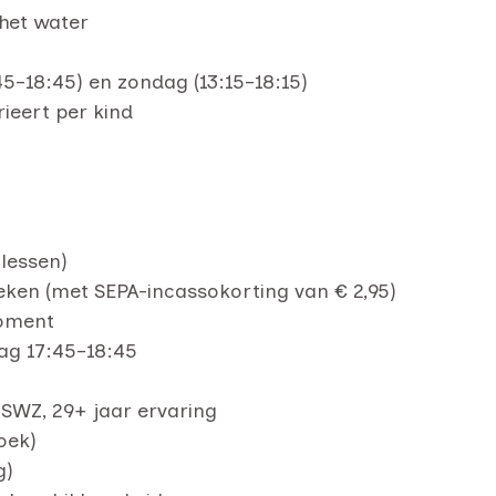
 het water
5–18:45) en zondag (13:15–18:15)
ieert per kind
lessen)
ken (met SEPA-incassokorting van € 2,95)
moment
ag 17:45–18:45
SWZ, 29+ jaar ervaring
oek)
g)