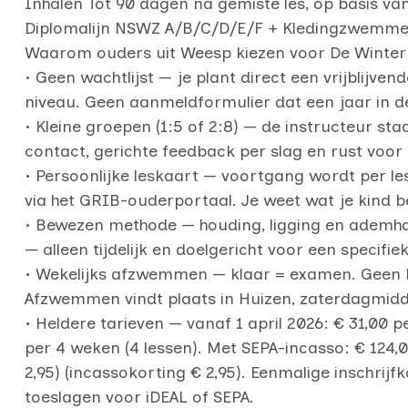
Inhalen Tot 90 dagen na gemiste les, op basis va
Diplomalijn NSWZ A/B/C/D/E/F + Kledingzwemm
Waarom ouders uit Weesp kiezen voor De Winter
• Geen wachtlijst — je plant direct een vrijblijven
niveau. Geen aanmeldformulier dat een jaar in de
• Kleine groepen (1:5 of 2:8) — de instructeur staa
contact, gerichte feedback per slag en rust voor 
• Persoonlijke leskaart — voortgang wordt per les 
via het GRIB-ouderportaal. Je weet wat je kind b
• Bewezen methode — houding, ligging en ademhal
— alleen tijdelijk en doelgericht voor een specifiek
• Wekelijks afzwemmen — klaar = examen. Geen 
Afzwemmen vindt plaats in Huizen, zaterdagmid
• Heldere tarieven — vanaf 1 april 2026: € 31,00 
per 4 weken (4 lessen). Met SEPA-incasso: € 124
2,95) (incassokorting € 2,95). Eenmalige inschrij
toeslagen voor iDEAL of SEPA.