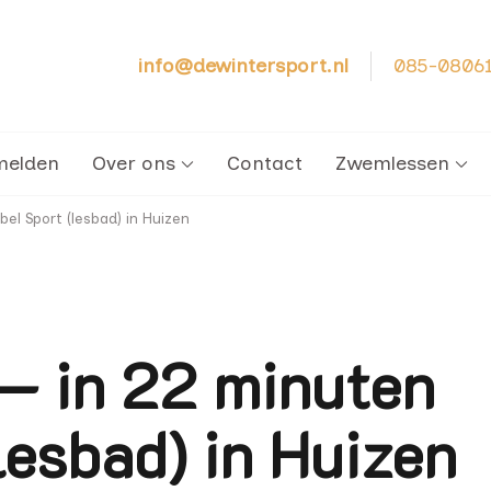
info@dewintersport.nl
085-0806
cht – Zwemschool De Winter Sport
melden
Over ons
Contact
Zwemlessen
el Sport (lesbad) in Huizen
— in 22 minuten
lesbad) in Huizen