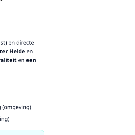
t) en directe
 ter Heide
en
aliteit
en
een
g
(omgeving)
ing)