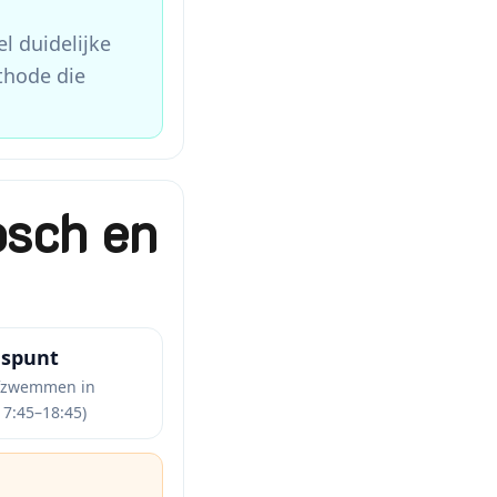
l duidelijke
hode die
osch en
uspunt
afzwemmen in
17:45–18:45)