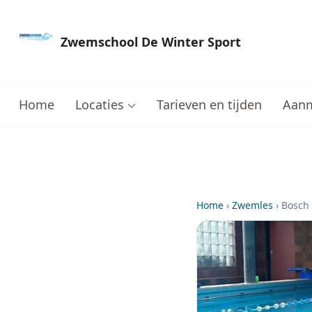
Zwemschool De Winter Sport
Sneller leren zwemmen met persoonlijke aanda
Home
Locaties
Tarieven en tijden
Aan
Home
›
Zwemles
›
Bosch