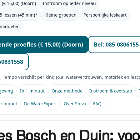
s (€ 15,00) (Doorn)
Instroom op ieder niveau
5 lessen (45 min)*
Kleine groepen
Persoonlijke leskaart
fmiddelen
vende proefles (€ 15,00) (Doorn)
Bel: 085-0806155
50831558
 Tempo verschilt per kind (o.a. watervertrouwen, motoriek en lescon
geving
In 1 minuut
Onze methode
Instroom & overstap
 snippet
De WaterExpert
Over Shiva
FAQ
s Bosch en Duin: voo