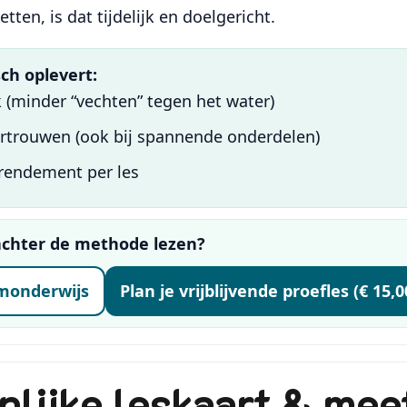
tten, is dat tijdelijk en doelgericht.
sch oplevert:
 (minder “vechten” tegen het water)
ertrouwen (ook bij spannende onderdelen)
rrendement per les
e achter de methode lezen?
emonderwijs
Plan je vrijblijvende proefles (€ 15,
nlijke leskaart & mee