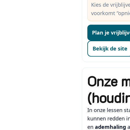
Kies de vrijbli
voorkomt “opni
Plan je vrijbli
Bekijk de site
Onze m
(houdi
In onze lessen st
kunnen redden in
en
ademhaling
a