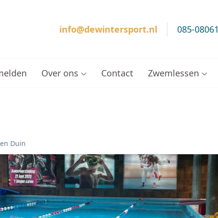
info@dewintersport.nl
085-0806
cht – Zwemschool De Winter Sport
melden
Over ons
Contact
Zwemlessen
 en Duin