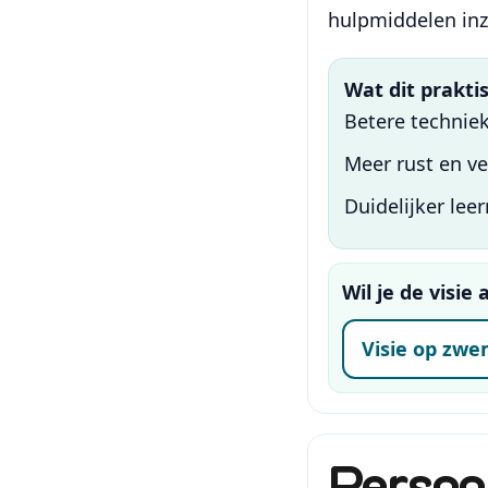
hulpmiddelen inze
Wat dit prakti
Betere techniek
Meer rust en v
Duidelijker lee
Wil je de visi
Visie op zw
Persoo