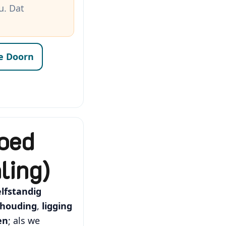
u. Dat
ie Doorn
goed
ling)
elfstandig
houding
,
ligging
en
; als we