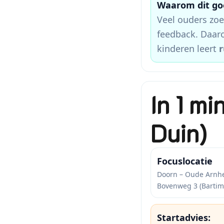
Waarom dit goe
Veel ouders zoe
feedback. Daa
kinderen leert
r
In 1 mi
Duin)
Focuslocatie
Doorn – Oude Arn
Bovenweg 3 (Bartim
Startadvies: