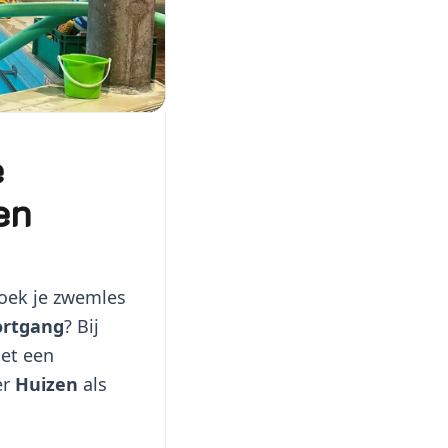
e
en
zoek je zwemles
ortgang
? Bij
et een
er
Huizen
als