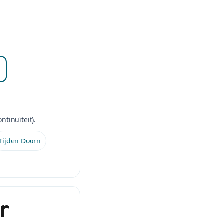
tinuïteit).
Tijden Doorn
r