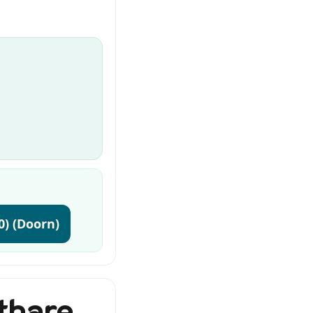
00) (Doorn)
tbare