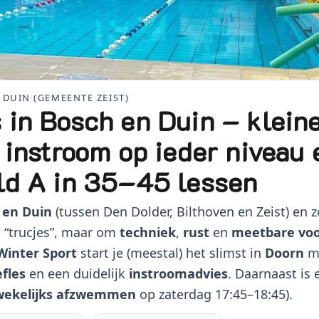
DUIN (GEMEENTE ZEIST)
in Bosch en Duin – klein
 instroom op ieder niveau 
ld A in 35–45 lessen
 en Duin
(tussen Den Dolder, Bilthoven en Zeist) en 
m “trucjes”, maar om
techniek
,
rust
en
meetbare vo
inter Sport
start je (meestal) het slimst in
Doorn
m
efles
en een duidelijk
instroomadvies
. Daarnaast is 
wekelijks afzwemmen
op zaterdag 17:45–18:45).