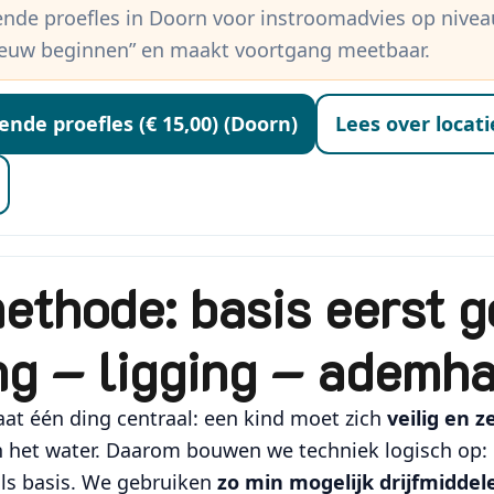
jvende proefles in Doorn voor instroomadvies op nivea
euw beginnen” en maakt voortgang meetbaar.
jvende proefles (€ 15,00) (Doorn)
Lees over locat
ethode: basis eerst 
ng – ligging – ademha
aat één ding centraal: een kind moet zich
veilig en z
 het water. Daarom bouwen we techniek logisch op:
ls basis. We gebruiken
zo min mogelijk drijfmiddel