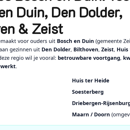
en Duin, Den Dolder,
ven & Zeist
emaakt voor ouders uit
Bosch en Duin
(gemeente Zeis
aan gezinnen uit
Den Dolder
,
Bilthoven
,
Zeist
,
Huis
 deze regio wil je vooral:
betrouwbare voortgang
,
kw
 werkt
.
Huis ter Heide
Soesterberg
Driebergen-Rijsenbur
Maarn / Doorn
(omgev