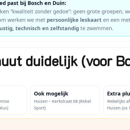
d past bij Bosch en Duin:
ken “kwaliteit zonder gedoe”: geen grote groepen, we
rom werken we met
persoonlijke leskaart
en een met
ustig, technisch en zelfstandig
te zwemmen.
nuut duidelijk (voor B
Ook mogelijk
Extra pl
hemse
Huizen – Kerkstraat 68 (Rebel
Wekelijks 
éus)
Sport)
Huizen (za 