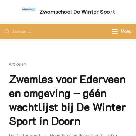
Zwemschool De Winter Sport
Sneller leren zwemmen met persoonlijke
aandacht – Zwemschool De Winter Sport
Menu
Artikelen
Zwemles voor Ederveen
en omgeving – géén
wachtlijst bij De Winter
Sport in Doorn
De Winter Sport
Geüpdatet op
december 23, 2025