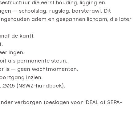
structuur die eerst houding, ligging en
en — schoolslag, rugslag, borstcrawl. Dit
ngehouden adem en gespannen lichaam, die later
anaf de kant).
t.
eerlingen.
nooit als permanente steun.
oor is — geen wachtmomenten.
oortgang inzien.
01:2015 (NSWZ-handboek).
onder verborgen toeslagen voor iDEAL of SEPA-