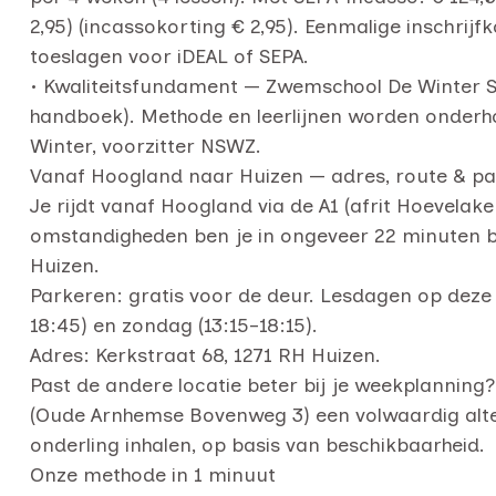
2,95) (incassokorting € 2,95). Eenmalige inschrij
toeslagen voor iDEAL of SEPA.
• Kwaliteitsfundament — Zwemschool De Winter 
handboek). Methode en leerlijnen worden onderh
Winter, voorzitter NSWZ.
Vanaf Hoogland naar Huizen — adres, route & p
Je rijdt vanaf Hoogland via de A1 (afrit Hoevela
omstandigheden ben je in ongeveer 22 minuten bij
Huizen.
Parkeren: gratis voor de deur. Lesdagen op deze 
18:45) en zondag (13:15–18:15).
Adres: Kerkstraat 68, 1271 RH Huizen.
Past de andere locatie beter bij je weekplannin
(Oude Arnhemse Bovenweg 3) een volwaardig alter
onderling inhalen, op basis van beschikbaarheid.
Onze methode in 1 minuut