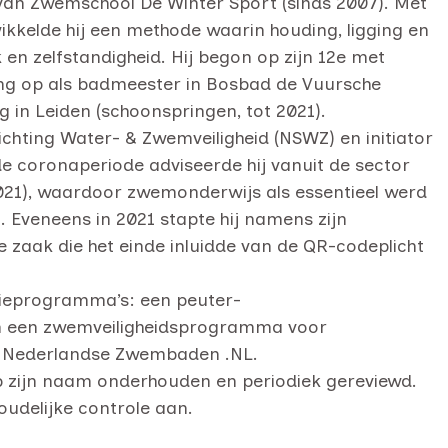
 van Zwemschool De Winter Sport (sinds 2007). Met
kkelde hij een methode waarin houding, ligging en
n zelfstandigheid. Hij begon op zijn 12e met
ng op als badmeester in Bosbad de Vuursche
g in Leiden (schoonspringen, tot 2021).
ichting Water- & Zwemveiligheid (NSWZ) en initiator
e coronaperiode adviseerde hij vanuit de sector
2021), waardoor zwemonderwijs als essentieel werd
veneens in 2021 stapte hij namens zijn
zaak die het einde inluidde van de QR-codeplicht
tieprogramma’s: een peuter-
n een zwemveiligheidsprogramma voor
via Nederlandse Zwembaden .NL.
p zijn naam onderhouden en periodiek gereviewd.
udelijke controle aan.