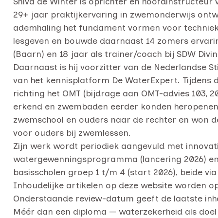
Shiva de Winter is oprichter en hoofdinstructeur
29+ jaar praktijkervaring in zwemonderwijs ontwi
ademhaling het fundament vormen voor techniek e
lesgeven en bouwde daarnaast 14 zomers ervari
(Baarn) en 18 jaar als trainer/coach bij SDW Divin
Daarnaast is hij voorzitter van de Nederlandse St
van het kennisplatform De WaterExpert. Tijdens d
richting het OMT (bijdrage aan OMT-advies 103, 
erkend en zwembaden eerder konden heropenen. E
zwemschool en ouders naar de rechter en won de 
voor ouders bij zwemlessen.
Zijn werk wordt periodiek aangevuld met innova
watergewenningsprogramma (lancering 2026) e
basisscholen groep 1 t/m 4 (start 2026), beide 
Inhoudelijke artikelen op deze website worden o
Onderstaande review-datum geeft de laatste inho
Méér dan een diploma — waterzekerheid als doel