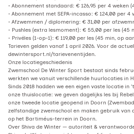
• Abonnement standaard: € 126,95 per 4 weken (4
• Abonnement met SEPA-incasso: € 124,00 per 4 
• Afzwemmen / diplomering: € 31,00 per afzw
• Pushles (extra lesmoment): € 55,00 per les (45
• Privéles (1-op-1): € 119,00 per les (45 min, op a
Tarieven gelden vanaf 1 april 2026. Voor de actu
dewintersport.nl/tarievenentijden.
Onze locatiegeschiedenis
Zwemschool De Winter Sport bestaat sinds februar
werkten we vanuit verschillende huurlocaties in H
Sinds 2018 hadden we een eigen vaste locatie in ’
onze thuislocatie: we geven dagelijks les bij Reb
onze tweede locatie geopend in Doorn (Zwembad De
zelfstandige zwemschool en maken gebruik van de 
op het Bartiméus-terrein in Doorn.
Over Shiva de Winter — autoriteit & verantwoorde