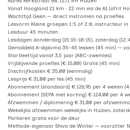
Adres Kerkstraat 68, 1271 RH Huizen
Vanaf Hoogland 21 km · 22 min via de A1 (afrit 
Wachttijd Geen — direct instromen na proefles
Lesvorm Kleine groepen 1:5 of 2:8, instructeur in
Lesduur 45 minuten
Lesdagen donderdag (15:15–18:15), zaterdag (12:4
Gemiddeld A-diploma 35–45 lessen (45 min) — var
Startleeftijd vanaf 3,5 jaar (ABC-zwemles)
Vrijblijvende proefles (€ 15,00) Gratis (45 min)
Inschrijfkosten € 35,00 (eenmalig)
Lesprijs € 31,00 per les (45 min)
Abonnement (standaard) € 126,95 per 4 weken (4 
Abonnement (SEPA met korting) € 124,00 per 4 we
Afzwemmen / diplomering € 31,00 per afzwem
Wekelijks afzwemmen wekelijks in Huizen, zaterd
Parkeren gratis voor de deur
Methode-eigenaar Shiva de Winter — voorzitter N