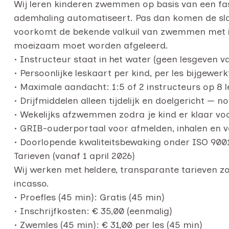
Wij leren kinderen zwemmen op basis van een fase
ademhaling automatiseert. Pas dan komen de slag
voorkomt de bekende valkuil van zwemmen met i
moeizaam moet worden afgeleerd.
• Instructeur staat in het water (geen lesgeven v
• Persoonlijke leskaart per kind, per les bijgewerk
• Maximale aandacht: 1:5 of 2 instructeurs op 8 l
• Drijfmiddelen alleen tijdelijk en doelgericht — 
• Wekelijks afzwemmen zodra je kind er klaar v
• GRIB-ouderportaal voor afmelden, inhalen en v
• Doorlopende kwaliteitsbewaking onder ISO 90
Tarieven (vanaf 1 april 2026)
Wij werken met heldere, transparante tarieven z
incasso.
• Proefles (45 min): Gratis (45 min)
• Inschrijfkosten: € 35,00 (eenmalig)
• Zwemles (45 min): € 31,00 per les (45 min)