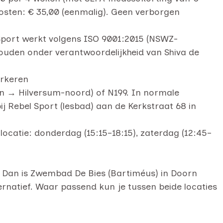
fkosten: € 35,00 (eenmalig). Geen verborgen
Sport werkt volgens ISO 9001:2015 (NSWZ-
ouden onder verantwoordelijkheid van Shiva de
arkeren
ken → Hilversum-noord) of N199. In normale
 Rebel Sport (lesbad) aan de Kerkstraat 68 in
locatie: donderdag (15:15–18:15), zaterdag (12:45–
g? Dan is Zwembad De Bies (Bartiméus) in Doorn
natief. Waar passend kun je tussen beide locaties