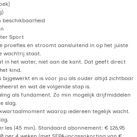
oek)
g)
n beschikbaarheid
en
ter Sport
de proefles en stroomt aansluitend in op het juiste
 wachtrij staat.
t in het water, niet aan de kant. Dat geeft direct
het kind.
bijgewerkt en is voor jou als ouder altijd zichtbaar
eheerst en wat de volgende stap is.
ing als fundament. Zo min mogelijk drijfmiddelen
e slag.
kwartaalmoment waarop iedereen tegelijk wacht.
dag.
per les (45 min). Standaard abonnement: € 126,95
,00 per 4 weken (met SEPA-incassokorting van €