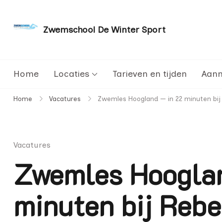
Zwemschool De Winter Sport
Sneller leren zwemmen met persoonlijke aanda
Home
Locaties
Tarieven en tijden
Aan
Home
Vacatures
Zwemles Hoogland — in 22 minuten bij R
Vacatures
Zwemles Hooglan
minuten bij Rebe