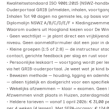
Kwaliteitsstandaard ISO 9001:2015 (NSWZ-handb
Ouderportaal GRIB (afmelden, inhalen, voortgan
Inhalen Tot 90 dagen na gemiste les, op basis va
Diplomalijn NSWZ A/B/C/D/E/F + Kledingzwemm
Waarom ouders uit Hoogland kiezen voor De Win
• Geen wachtlijst — je plant direct een vrijblijven
niveau. Geen aanmeldformulier dat een jaar in de
• Kleine groepen (1:5 of 2:8) — de instructeur staa
contact, gerichte feedback per slag en rust voor 
• Persoonlijke leskaart — voortgang wordt per les 
via het GRIB-ouderportaal. Je weet wat je kind b
• Bewezen methode — houding, ligging en ademhal
— alleen tijdelijk en doelgericht voor een specifiek
• Wekelijks afzwemmen — klaar = examen. Geen 
Afzwemmen vindt plaats in Huizen, zaterdagmid
• Heldere tarieven — vanaf 1 april 2026: € 31,00 
per 4 weken (4 lessen). Met SEPA-incasso: € 124