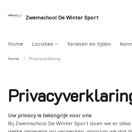
Zwemschool De Winter Sport
Sneller leren zwemmen met persoonlijke aanda
Home
Locaties
Tarieven en tijden
Aan
Home
Privacyverklaring
Privacyverklari
Uw privacy is belangrijk voor ons
Bij Zwemschool De Winter Sport doen we er alle
welke gegevens wij verwerken, waarom we dat d