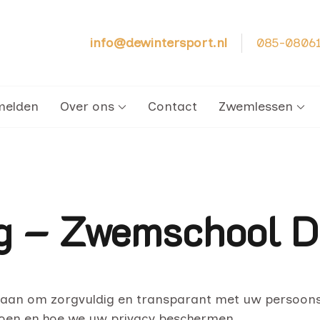
info@dewintersport.nl
085-0806
cht – Zwemschool De Winter Sport
melden
Over ons
Contact
Zwemlessen
ng – Zwemschool D
s aan om zorgvuldig en transparant met uw persoon
oen en hoe we uw privacy beschermen.