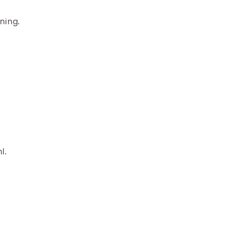
ning.
l.