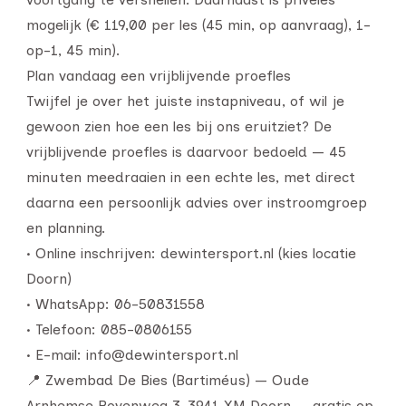
mogelijk (€ 119,00 per les (45 min, op aanvraag), 1-
op-1, 45 min).
Plan vandaag een vrijblijvende proefles
Twijfel je over het juiste instapniveau, of wil je
gewoon zien hoe een les bij ons eruitziet? De
vrijblijvende proefles is daarvoor bedoeld — 45
minuten meedraaien in een echte les, met direct
daarna een persoonlijk advies over instroomgroep
en planning.
• Online inschrijven: dewintersport.nl (kies locatie
Doorn)
• WhatsApp: 06-50831558
• Telefoon: 085-0806155
• E-mail: info@dewintersport.nl
📍 Zwembad De Bies (Bartiméus) — Oude
Arnhemse Bovenweg 3, 3941 XM Doorn — gratis op