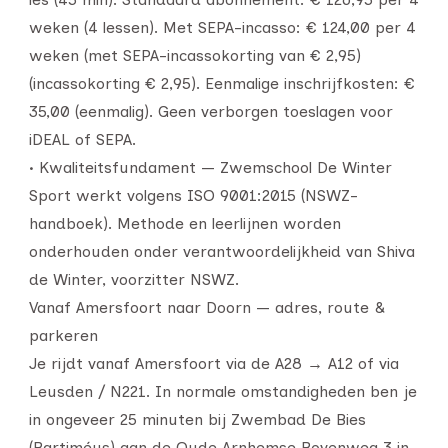
weken (4 lessen). Met SEPA-incasso: € 124,00 per 4
weken (met SEPA-incassokorting van € 2,95)
(incassokorting € 2,95). Eenmalige inschrijfkosten: €
35,00 (eenmalig). Geen verborgen toeslagen voor
iDEAL of SEPA.
• Kwaliteitsfundament — Zwemschool De Winter
Sport werkt volgens ISO 9001:2015 (NSWZ-
handboek). Methode en leerlijnen worden
onderhouden onder verantwoordelijkheid van Shiva
de Winter, voorzitter NSWZ.
Vanaf Amersfoort naar Doorn — adres, route &
parkeren
Je rijdt vanaf Amersfoort via de A28 → A12 of via
Leusden / N221. In normale omstandigheden ben je
in ongeveer 25 minuten bij Zwembad De Bies
(Bartiméus) aan de Oude Arnhemse Bovenweg 3 in