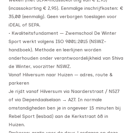
(incassokorting € 2,95). Eenmalige inschrijfkosten: €
35,00 (eenmalig). Geen verborgen toeslagen voor
iDEAL of SEPA.
• Kwaliteitsfundament — Zwemschool De Winter
Sport werkt volgens ISO 9001:2015 (NSWZ-
handboek). Methode en leerlijnen worden
onderhouden onder verantwoordelijkheid van Shiva
de Winter, voorzitter NSWZ.
Vanaf Hilversum naar Huizen — adres, route &
parkeren
Je rijdt vanaf Hilversum via Naarderstraat / N527
of via Diependaalselaan → A27. In normale
omstandigheden ben je in ongeveer 15 minuten bij
Rebel Sport (lesbad) aan de Kerkstraat 68 in
Huizen.
Parkeren: gratis voor de deur. Lesdagen op deze