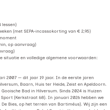
 lessen)
weken (met SEPA-incassokorting van € 2,95)
emmoment
 min, op aanvraag)
anvraag)
ele situatie en volledige algemene voorwaarden:
i 2007 — dit jaar 19 jaar. In de eerste jaren
ilversum, Baarn, Huis ter Heide, Zeist en Apeldoorn.
t Gooische Bad in Hilversum. Sinds 2024 is Huizen
el Sport (Kerkstraat 68). In januari 2026 hebben we
 Bies, op het terrein van Bartiméus). Wij zijn een