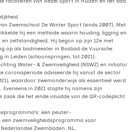
faciliteiten van Rebel Sport in Huizen en het bad
lijkheid
 van Zwemschool De Winter Sport (sinds 2007). Met
kkelde hij een methode waarin houding, ligging en
n zelfstandigheid. Hij begon op zijn 12e met
ng op als badmeester in Bosbad de Vuursche
g in Leiden (schoonspringen, tot 2021).
ichting Water- & Zwemveiligheid (NSWZ) en initiator
e coronaperiode adviseerde hij vanuit de sector
2021), waardoor zwemonderwijs als essentieel werd
veneens in 2021 stapte hij namens zijn
zaak die het einde inluidde van de QR-codeplicht
tieprogramma’s: een peuter-
n een zwemveiligheidsprogramma voor
via Nederlandse Zwembaden .NL.