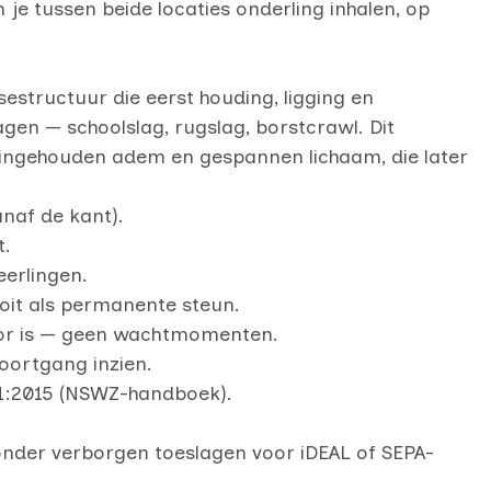
je tussen beide locaties onderling inhalen, op
structuur die eerst houding, ligging en
en — schoolslag, rugslag, borstcrawl. Dit
ngehouden adem en gespannen lichaam, die later
anaf de kant).
t.
eerlingen.
nooit als permanente steun.
oor is — geen wachtmomenten.
oortgang inzien.
01:2015 (NSWZ-handboek).
onder verborgen toeslagen voor iDEAL of SEPA-