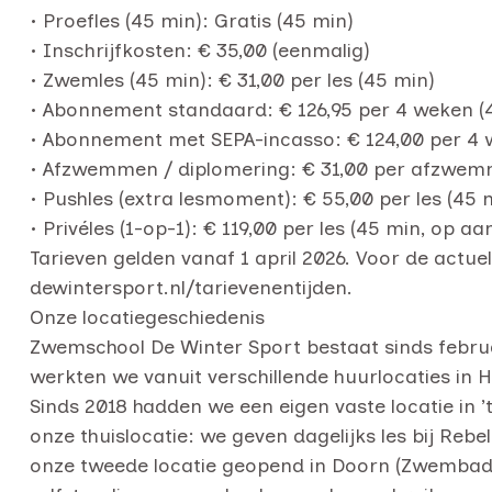
• Proefles (45 min): Gratis (45 min)
• Inschrijfkosten: € 35,00 (eenmalig)
• Zwemles (45 min): € 31,00 per les (45 min)
• Abonnement standaard: € 126,95 per 4 weken (4
• Abonnement met SEPA-incasso: € 124,00 per 4 
• Afzwemmen / diplomering: € 31,00 per afzw
• Pushles (extra lesmoment): € 55,00 per les (45
• Privéles (1-op-1): € 119,00 per les (45 min, op a
Tarieven gelden vanaf 1 april 2026. Voor de actu
dewintersport.nl/tarievenentijden.
Onze locatiegeschiedenis
Zwemschool De Winter Sport bestaat sinds februar
werkten we vanuit verschillende huurlocaties in H
Sinds 2018 hadden we een eigen vaste locatie in ’
onze thuislocatie: we geven dagelijks les bij Reb
onze tweede locatie geopend in Doorn (Zwembad De