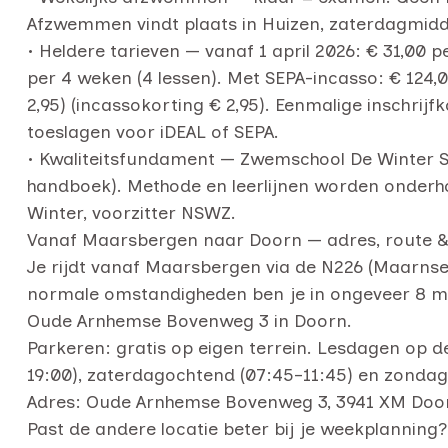
Afzwemmen vindt plaats in Huizen, zaterdagmid
• Heldere tarieven — vanaf 1 april 2026: € 31,00 
per 4 weken (4 lessen). Met SEPA-incasso: € 124
2,95) (incassokorting € 2,95). Eenmalige inschrij
toeslagen voor iDEAL of SEPA.
• Kwaliteitsfundament — Zwemschool De Winter 
handboek). Methode en leerlijnen worden onderh
Winter, voorzitter NSWZ.
Vanaf Maarsbergen naar Doorn — adres, route 
Je rijdt vanaf Maarsbergen via de N226 (Maarn
normale omstandigheden ben je in ongeveer 8 m
Oude Arnhemse Bovenweg 3 in Doorn.
Parkeren: gratis op eigen terrein. Lesdagen op de
19:00), zaterdagochtend (07:45–11:45) en zondag
Adres: Oude Arnhemse Bovenweg 3, 3941 XM Doo
Past de andere locatie beter bij je weekplanning?