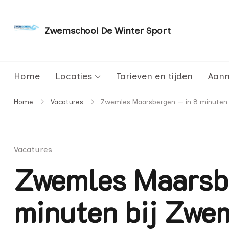
Zwemschool De Winter Sport
Sneller leren zwemmen met persoonlijke aanda
Home
Locaties
Tarieven en tijden
Aan
Home
Vacatures
Zwemles Maarsbergen — in 8 minuten 
Vacatures
Zwemles Maarsbe
minuten bij Zwe