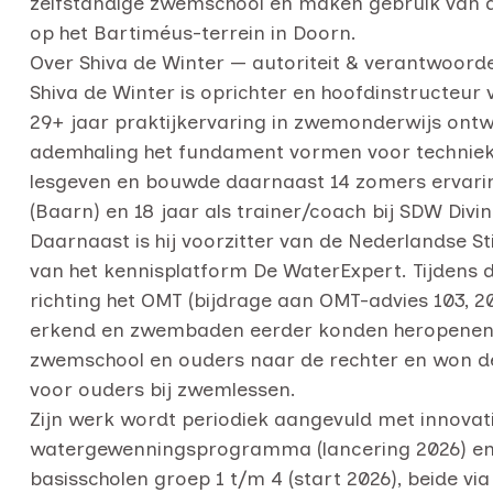
zelfstandige zwemschool en maken gebruik van de 
op het Bartiméus-terrein in Doorn.
Over Shiva de Winter — autoriteit & verantwoorde
Shiva de Winter is oprichter en hoofdinstructeur
29+ jaar praktijkervaring in zwemonderwijs ontwi
ademhaling het fundament vormen voor techniek e
lesgeven en bouwde daarnaast 14 zomers ervari
(Baarn) en 18 jaar als trainer/coach bij SDW Divin
Daarnaast is hij voorzitter van de Nederlandse St
van het kennisplatform De WaterExpert. Tijdens d
richting het OMT (bijdrage aan OMT-advies 103, 
erkend en zwembaden eerder konden heropenen. E
zwemschool en ouders naar de rechter en won de 
voor ouders bij zwemlessen.
Zijn werk wordt periodiek aangevuld met innova
watergewenningsprogramma (lancering 2026) e
basisscholen groep 1 t/m 4 (start 2026), beide 