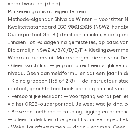
verantwoordelijkheid)
Parkeren gratis op eigen terrein
Methode-eigenaar Shiva de Winter — voorzitter N
Kwaliteitsstandaard ISO 9001:2015 (NSWZ-handb
Ouderportaal GRIB (afmelden, inhalen, voortgan
Inhalen Tot 90 dagen na gemiste les, op basis va
Diplomalijn NSWZ A/B/C/D/E/F + Kledingzwemm
Waarom ouders uit Maarsbergen kiezen voor De 
• Geen wachtlijst — je plant direct een vrijblijven
niveau. Geen aanmeldformulier dat een jaar in de
• Kleine groepen (1:5 of 2:8) — de instructeur staa
contact, gerichte feedback per slag en rust voor 
• Persoonlijke leskaart — voortgang wordt per les 
via het GRIB-ouderportaal. Je weet wat je kind b
• Bewezen methode — houding, ligging en ademhal
— alleen tijdelijk en doelgericht voor een specifiek
• Wekelijks afzwemmen — klaar = examen. Geen 