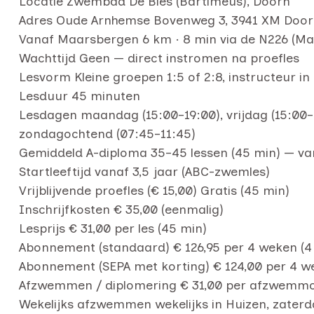
Locatie Zwembad De Bies (Bartiméus), Doorn
Adres Oude Arnhemse Bovenweg 3, 3941 XM Doo
Vanaf Maarsbergen 6 km · 8 min via de N226 (
Wachttijd Geen — direct instromen na proefles
Lesvorm Kleine groepen 1:5 of 2:8, instructeur in
Lesduur 45 minuten
Lesdagen maandag (15:00–19:00), vrijdag (15:00–
zondagochtend (07:45–11:45)
Gemiddeld A-diploma 35–45 lessen (45 min) — var
Startleeftijd vanaf 3,5 jaar (ABC-zwemles)
Vrijblijvende proefles (€ 15,00) Gratis (45 min)
Inschrijfkosten € 35,00 (eenmalig)
Lesprijs € 31,00 per les (45 min)
Abonnement (standaard) € 126,95 per 4 weken (4 
Abonnement (SEPA met korting) € 124,00 per 4 we
Afzwemmen / diplomering € 31,00 per afzwem
Wekelijks afzwemmen wekelijks in Huizen, zaterd