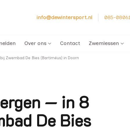
info@dewintersport.nl
085-0806
cht – Zwemschool De Winter Sport
melden
Over ons
Contact
Zwemlessen
bij Zwembad De Bies (Bartiméus) in Doorn
rgen — in 8
mbad De Bies