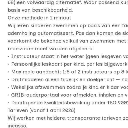
68) een volwaardig alternatief. Waar passend kun 
basis van beschikbaarheid.
Onze methode in 1 minuut
Wij leren kinderen zwemmen op basis van een fase
ademhaling automatiseert. Pas dan komen de slag
voorkomt de bekende valkuil van zwemmen met i
moeizaam moet worden afgeleerd.
• Instructeur staat in het water (geen lesgeven v
• Persoonlijke leskaart per kind, per les bijgewerk
• Maximale aandacht: 1:5 of 2 instructeurs op 8 l
• Drijfmiddelen alleen tijdelijk en doelgericht — 
• Wekelijks afzwemmen zodra je kind er klaar v
• GRIB-ouderportaal voor afmelden, inhalen en v
• Doorlopende kwaliteitsbewaking onder ISO 90
Tarieven (vanaf 1 april 2026)
Wij werken met heldere, transparante tarieven z
incasso.