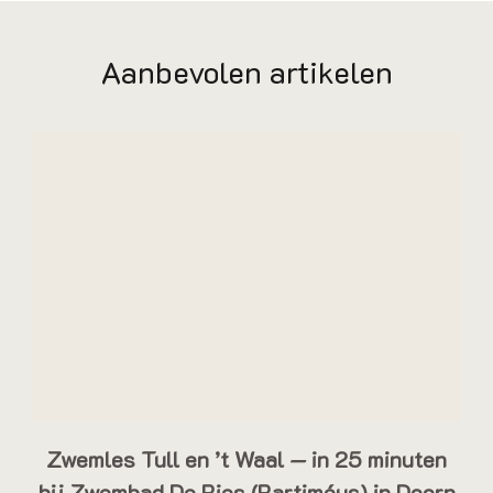
Aanbevolen artikelen
Zwemles Tull en ’t Waal — in 25 minuten
bij Zwembad De Bies (Bartiméus) in Doorn